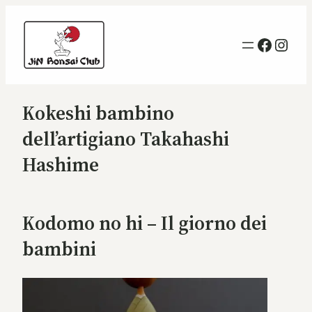
Vai
al
Facebo
Inst
contenuto
Kokeshi bambino
dell’artigiano Takahashi
Hashime
Kodomo no hi – Il giorno dei
bambini