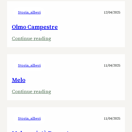
Campestre,
stile
Storia_alberi
12/04/2025
scopa
rovesciata
Olmo Campestre
:
Continue reading
Olmo
Campestre
Storia_alberi
11/04/2025
Melo
:
Continue reading
Melo
Storia_alberi
11/04/2025