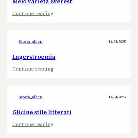
Melo varietà Everest
:
Continue reading
Melo
varietà
Everest
Storia_alberi
11/04/2025
Lagerstroemia
:
Continue reading
Lagerstroemia
Storia_alberi
11/04/2025
Glicine stile litterati
:
Continue reading
Glicine