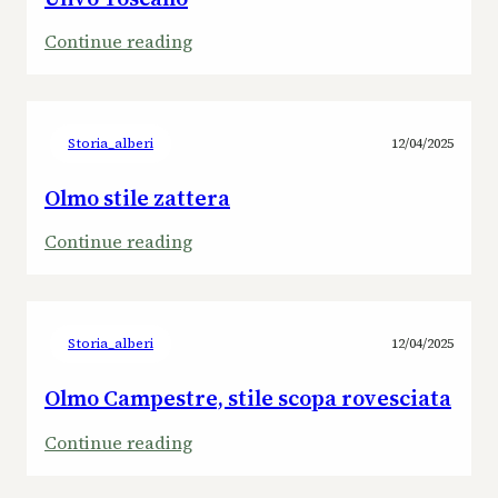
:
Continue reading
Ulivo
Toscano
Storia_alberi
12/04/2025
Olmo stile zattera
:
Continue reading
Olmo
stile
zattera
Storia_alberi
12/04/2025
Olmo Campestre, stile scopa rovesciata
:
Continue reading
Olmo