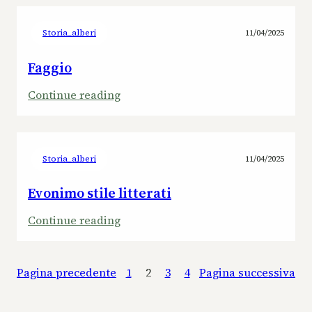
stile
litterati
Storia_alberi
11/04/2025
Faggio
:
Continue reading
Faggio
Storia_alberi
11/04/2025
Evonimo stile litterati
:
Continue reading
Evonimo
stile
Pagina precedente
1
2
3
4
Pagina successiva
litterati