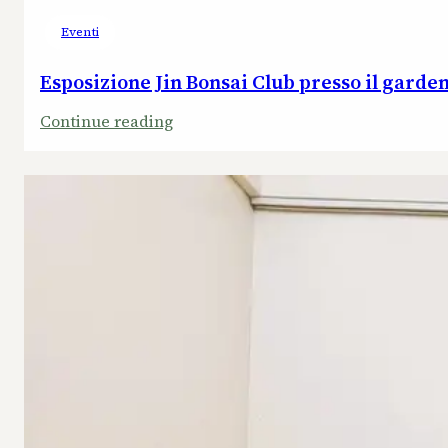
Eventi
Esposizione Jin Bonsai Club presso il garde
:
Continue reading
Esposizione
Jin
Bonsai
Club
presso
il
garden
Floridea