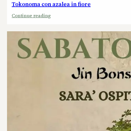
Tokonoma con azalea in fiore
:
Continue reading
Tokonoma
con
azalea
in
fiore