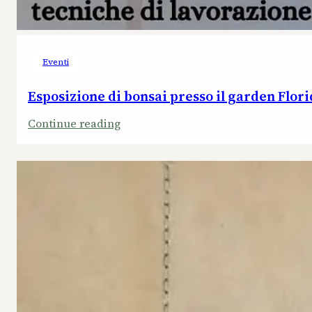
Eventi
Esposizione di bonsai presso il garden Flor
:
Continue reading
Esposizione
di
bonsai
presso
il
garden
Floridea