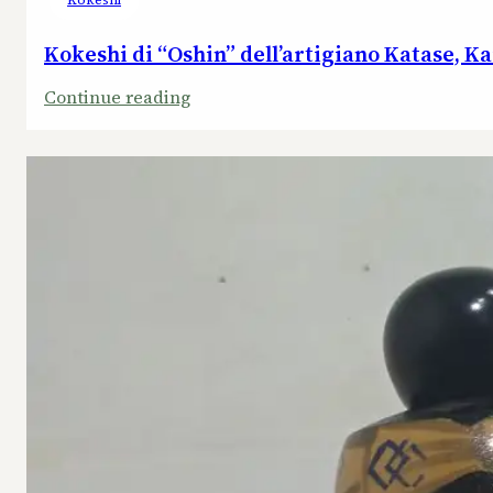
Kokeshi di “Oshin” dell’artigiano Katase, Ka
:
Continue reading
Kokeshi
di
“Oshin”
dell’artigiano
Katase,
Kaihei