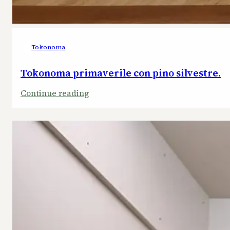
Tokonoma
Tokonoma primaverile con pino silvestre.
:
Continue reading
Tokonoma
primaverile
con
pino
silvestre.