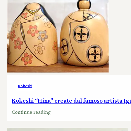
Kokeshi
Kokeshi “Hina” create dal famoso artista Ig
:
Continue reading
Kokeshi
“Hina”