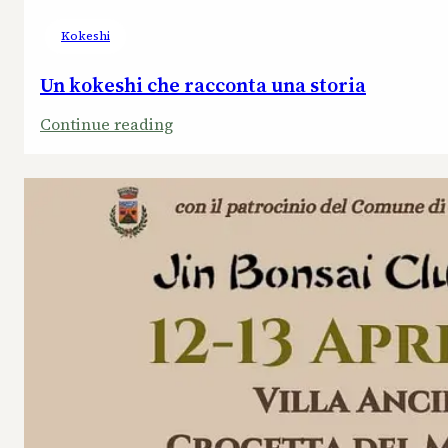
Kokeshi
Un kokeshi che racconta una storia
:
Continue reading
Un
kokeshi
che
racconta
una
storia