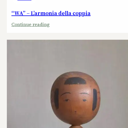
“WA” – L’armonia della coppia
:
Continue reading
“WA”
–
L’armonia
della
coppia